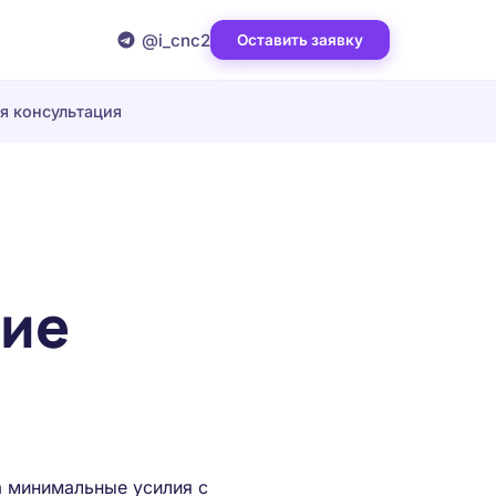
@i_cnc2
Оставить заявку
я консультация
ние
а минимальные усилия с